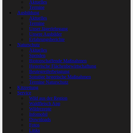
Aktuelles
Termine
Ausbildung
Aktuelles
Termine
Unser Jägerlehrgang
Unsere Ausbilder
Erfahrungsberichte
Naturschutz
Aktuelles
Spenden
Biotopschaffende Maßnahmen
Hegerische Flächenbewirtschaftung
Beutegreiferbejagung
Sonstige hegerische Maßnahmen
Termine Naturschutz
Kitzrettung
Service
Wild aus der Region
Waldfleisch App
Wildrezepte
Infomobil
Downloads
Fotos
Links