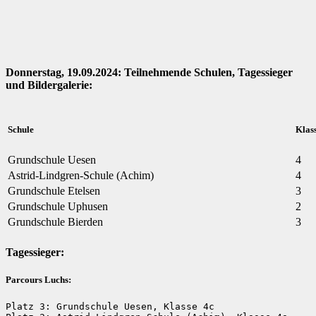
Donnerstag, 19.09.2024: Teilnehmende Schulen, Tagessieger
und Bildergalerie:
Schule
Klas
Grundschule Uesen
4
Astrid-Lindgren-Schule (Achim)
4
Grundschule Etelsen
3
Grundschule Uphusen
2
Grundschule Bierden
3
Tagessieger:
Parcours Luchs:
Platz 3: Grundschule Uesen, Klasse 4c
