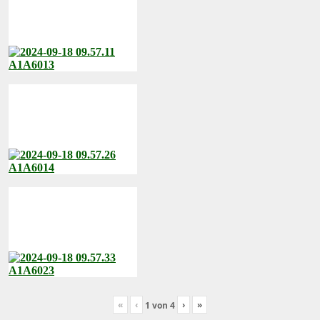
«
‹
›
»
1
von
4