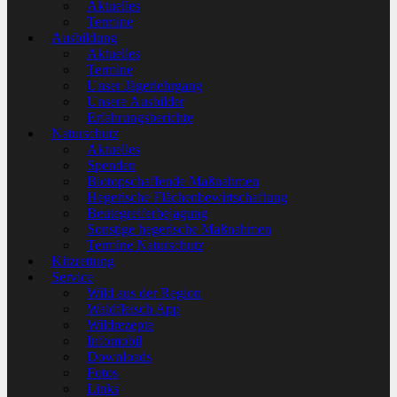
Aktuelles
Termine
Ausbildung
Aktuelles
Termine
Unser Jägerlehrgang
Unsere Ausbilder
Erfahrungsberichte
Naturschutz
Aktuelles
Spenden
Biotopschaffende Maßnahmen
Hegerische Flächenbewirtschaftung
Beutegreiferbejagung
Sonstige hegerische Maßnahmen
Termine Naturschutz
Kitzrettung
Service
Wild aus der Region
Waldfleisch App
Wildrezepte
Infomobil
Downloads
Fotos
Links