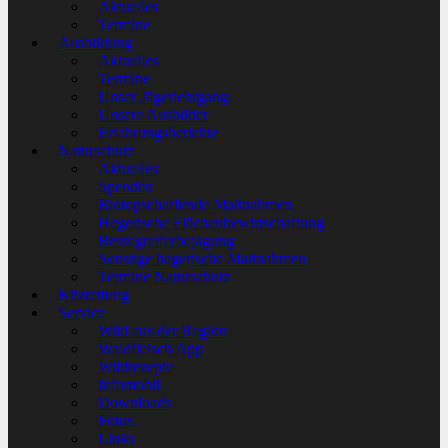
Aktuelles
Termine
Ausbildung
Aktuelles
Termine
Unser Jägerlehrgang
Unsere Ausbilder
Erfahrungsberichte
Naturschutz
Aktuelles
Spenden
Biotopschaffende Maßnahmen
Hegerische Flächenbewirtschaftung
Beutegreiferbejagung
Sonstige hegerische Maßnahmen
Termine Naturschutz
Kitzrettung
Service
Wild aus der Region
Waldfleisch App
Wildrezepte
Infomobil
Downloads
Fotos
Links