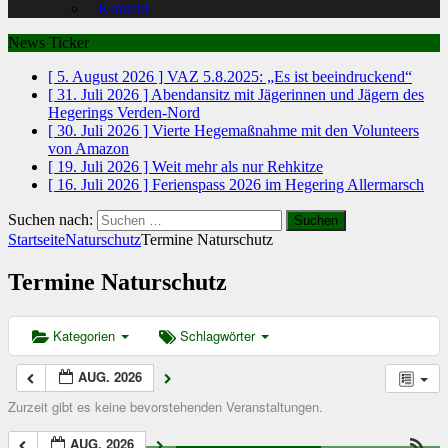
Kontakt
News Ticker
[ 5. August 2026 ]
VAZ 5.8.2025: „Es ist beeindruckend“
[ 31. Juli 2026 ]
Abendansitz mit Jägerinnen und Jägern des
Hegerings Verden-Nord
[ 30. Juli 2026 ]
Vierte Hegemaßnahme mit den Volunteers
von Amazon
[ 19. Juli 2026 ]
Weit mehr als nur Rehkitze
[ 16. Juli 2026 ]
Ferienspass 2026 im Hegering Allermarsch
Suchen nach:
Startseite
Naturschutz
Termine Naturschutz
Termine Naturschutz
Kategorien
Schlagwörter
AUG. 2026
Zurzeit gibt es keine bevorstehenden Veranstaltungen.
AUG. 2026