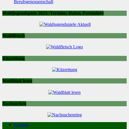
Berufsgenossenschaft
Waldjugendspiele 2025: Termine, Daten, Formulare
Waldfleisch
Kitzrettung
Waidblatt lesen
Nachsuchen
Kontakt