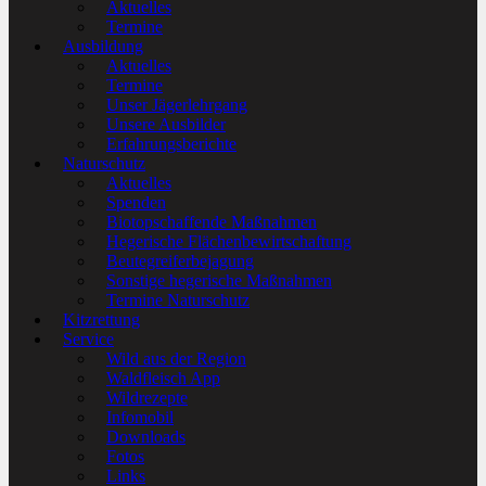
Aktuelles
Termine
Ausbildung
Aktuelles
Termine
Unser Jägerlehrgang
Unsere Ausbilder
Erfahrungsberichte
Naturschutz
Aktuelles
Spenden
Biotopschaffende Maßnahmen
Hegerische Flächenbewirtschaftung
Beutegreiferbejagung
Sonstige hegerische Maßnahmen
Termine Naturschutz
Kitzrettung
Service
Wild aus der Region
Waldfleisch App
Wildrezepte
Infomobil
Downloads
Fotos
Links