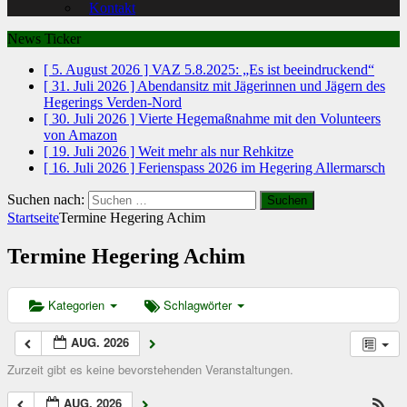
Kontakt
News Ticker
[ 5. August 2026 ]
VAZ 5.8.2025: „Es ist beeindruckend“
[ 31. Juli 2026 ]
Abendansitz mit Jägerinnen und Jägern des
Hegerings Verden-Nord
[ 30. Juli 2026 ]
Vierte Hegemaßnahme mit den Volunteers
von Amazon
[ 19. Juli 2026 ]
Weit mehr als nur Rehkitze
[ 16. Juli 2026 ]
Ferienspass 2026 im Hegering Allermarsch
Suchen nach:
Startseite
Termine Hegering Achim
Termine Hegering Achim
Kategorien
Schlagwörter
AUG. 2026
Zurzeit gibt es keine bevorstehenden Veranstaltungen.
AUG. 2026