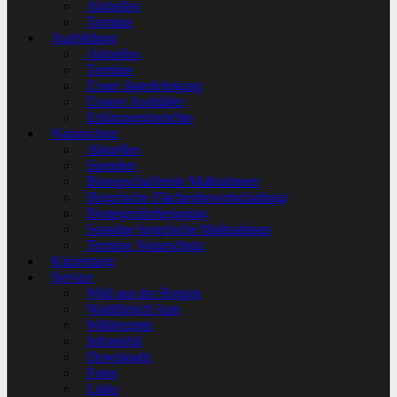
Aktuelles
Termine
Ausbildung
Aktuelles
Termine
Unser Jägerlehrgang
Unsere Ausbilder
Erfahrungsberichte
Naturschutz
Aktuelles
Spenden
Biotopschaffende Maßnahmen
Hegerische Flächenbewirtschaftung
Beutegreiferbejagung
Sonstige hegerische Maßnahmen
Termine Naturschutz
Kitzrettung
Service
Wild aus der Region
Waldfleisch App
Wildrezepte
Infomobil
Downloads
Fotos
Links