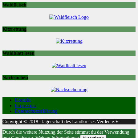
Waldfleisch
Kitzrettung
Waidblatt lesen
Nachsuchen
Kontakt
Impressum
Datenschutzerklärung
Copyright © 2018 | Jägerschaft des Landkreises Verden e.V.
Durch die weitere Nutzung der Seite stimmst du der Verwendung
von Cookies zu.
Weitere Informationen