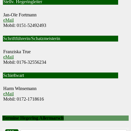
Stellv. Hegeringleiter
Jan-Ole Fortmann
eMail
Mobil: 0151-52492493
Schriftführerin/Schatzmeisterin
Franziska True
eMail
Mobil: 0176-32556234
Schießwart
Harm Winsemann
eMail
Mobil: 0172-1718616
Termine Hegering Allermarsch