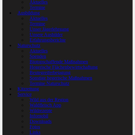
Aktuelles
Termine
Ausbildung
Aktuelles
Termine
Unser Jägerlehrgang
Unsere Ausbilder
Erfahrungsberichte
Naturschutz
Aktuelles
Spenden
Biotopschaffende Maßnahmen
Hegerische Flächenbewirtschaftung
Beutegreiferbejagung
Sonstige hegerische Maßnahmen
Termine Naturschutz
Kitzrettung
Service
Wild aus der Region
Waldfleisch App
Wildrezepte
Infomobil
Downloads
Fotos
Links