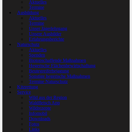
Aktuelles
Termine
Ausbildung
Aktuelles
Termine
Unser Jägerlehrgang
Unsere Ausbilder
Erfahrungsberichte
Naturschutz
Aktuelles
Spenden
Biotopschaffende Maßnahmen
Hegerische Flächenbewirtschaftung
Beutegreiferbejagung
Sonstige hegerische Maßnahmen
Termine Naturschutz
Kitzrettung
Service
Wild aus der Region
Waldfleisch App
Wildrezepte
Infomobil
Downloads
Fotos
Links