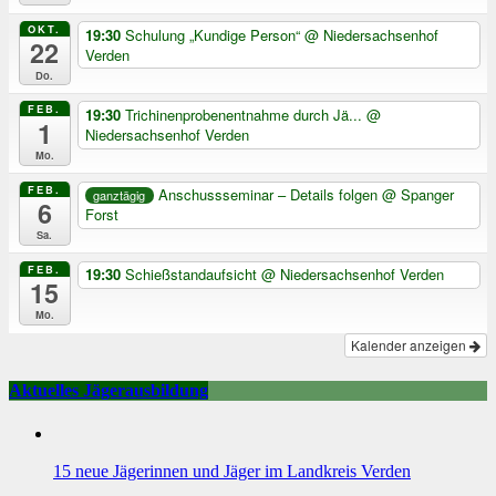
OKT.
19:30
Schulung „Kundige Person“
@ Niedersachsenhof
22
Verden
Do.
FEB.
19:30
Trichinenprobenentnahme durch Jä...
@
1
Niedersachsenhof Verden
Mo.
FEB.
Anschussseminar – Details folgen
@ Spanger
ganztägig
6
Forst
Sa.
FEB.
19:30
Schießstandaufsicht
@ Niedersachsenhof Verden
15
Mo.
Kalender anzeigen
Aktuelles Jägerausbildung
15 neue Jägerinnen und Jäger im Landkreis Verden