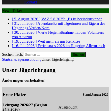
Kontakt
News Ticker
[ 5. August 2026 ]
VAZ 5.8.2025: „Es ist beeindruckend“
[ 31. Juli 2026 ]
Abendansitz mit Jägerinnen und Jägern des
Hegerings Verden-Nord
[ 30. Juli 2026 ]
Vierte Hegemaßnahme mit den Volunteers
von Amazon
[ 19. Juli 2026 ]
Weit mehr als nur Rehkitze
[ 16. Juli 2026 ]
Ferienspass 2026 im Hegering Allermarsch
Suchen nach:
Startseite
Jägerausbildung
Unser Jägerlehrgang
Unser Jägerlehrgang
Änderungen vorbehalten!
Freie Plätze
Stand August 2026
Lehrgang 2026/27 (Beginn
Ausgebucht!
24.8.2026)