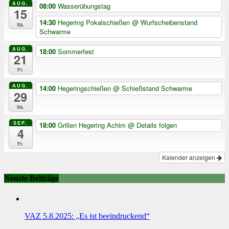
AUG.
08:00
Wasserübungstag
15
14:30
Hegering Pokalschießen
@ Wurfscheibenstand
Sa.
Schwarme
AUG.
18:00
Sommerfest
21
Fr.
AUG.
14:00
Hegeringschießen
@ Schießstand Schwarme
29
Sa.
SEP.
18:00
Grillen Hegering Achim
@ Details folgen
4
Fr.
Kalender anzeigen
Neuste Beiträge
VAZ 5.8.2025: „Es ist beeindruckend“