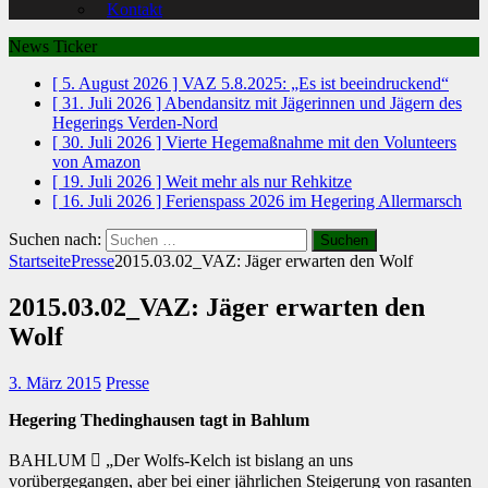
Kontakt
News Ticker
[ 5. August 2026 ]
VAZ 5.8.2025: „Es ist beeindruckend“
[ 31. Juli 2026 ]
Abendansitz mit Jägerinnen und Jägern des
Hegerings Verden-Nord
[ 30. Juli 2026 ]
Vierte Hegemaßnahme mit den Volunteers
von Amazon
[ 19. Juli 2026 ]
Weit mehr als nur Rehkitze
[ 16. Juli 2026 ]
Ferienspass 2026 im Hegering Allermarsch
Suchen nach:
Startseite
Presse
2015.03.02_VAZ: Jäger erwarten den Wolf
2015.03.02_VAZ: Jäger erwarten den
Wolf
3. März 2015
Presse
Hegering Thedinghausen tagt in Bahlum
BAHLUM  „Der Wolfs-Kelch ist bislang an uns
vorübergegangen, aber bei einer jährlichen Steigerung von rasanten