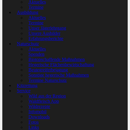
Aktuelles
Termine
Ausbildung
Aktuelles
Termine
Unser Jägerlehrgang
Unsere Ausbilder
Erfahrungsberichte
Naturschutz
Aktuelles
Spenden
Biotopschaffende Maßnahmen
Hegerische Flächenbewirtschaftung
Beutegreiferbejagung
Sonstige hegerische Maßnahmen
Termine Naturschutz
Kitzrettung
Service
Wild aus der Region
Waldfleisch App
Wildrezepte
Infomobil
Downloads
Fotos
Links