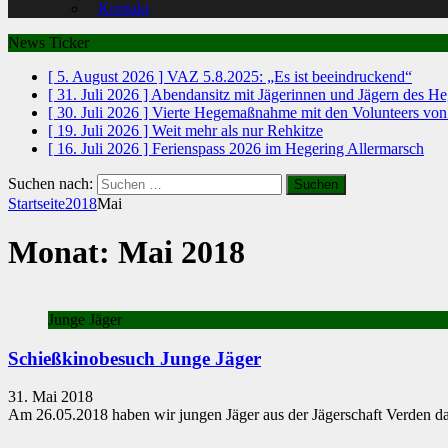
Kontakt
News Ticker
[ 5. August 2026 ]
VAZ 5.8.2025: „Es ist beeindruckend“
[ 31. Juli 2026 ]
Abendansitz mit Jägerinnen und Jägern des H
[ 30. Juli 2026 ]
Vierte Hegemaßnahme mit den Volunteers vo
[ 19. Juli 2026 ]
Weit mehr als nur Rehkitze
[ 16. Juli 2026 ]
Ferienspass 2026 im Hegering Allermarsch
Suchen nach:
Startseite
2018
Mai
Monat: Mai 2018
Junge Jäger
Schießkinobesuch Junge Jäger
31. Mai 2018
Am 26.05.2018 haben wir jungen Jäger aus der Jägerschaft Verden das