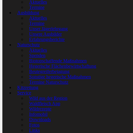
Aktuelles
Termine
Ausbildung
Aktuelles
Termine
Unser Jägerlehrgang
Unsere Ausbilder
Erfahrungsberichte
Naturschutz
Aktuelles
Spenden
Biotopschaffende Maßnahmen
Hegerische Flächenbewirtschaftung
Beutegreiferbejagung
Sonstige hegerische Maßnahmen
Termine Naturschutz
Kitzrettung
Service
Wild aus der Region
Waldfleisch App
Wildrezepte
Infomobil
Downloads
Fotos
Links