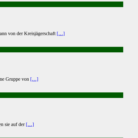
ann von der Kreisjägerschaft
[…]
eine Gruppe von
[…]
n sie auf der
[…]