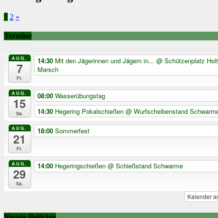
1
2
»
Termine
AUG.
14:30
Mit den Jägerinnen und Jägern in...
@ Schützenplatz Hol
7
Marsch
Fr.
AUG.
08:00
Wasserübungstag
15
14:30
Hegering Pokalschießen
@ Wurfscheibenstand Schwarm
Sa.
AUG.
18:00
Sommerfest
21
Fr.
AUG.
14:00
Hegeringschießen
@ Schießstand Schwarme
29
Sa.
Kalender a
Neuste Beiträge