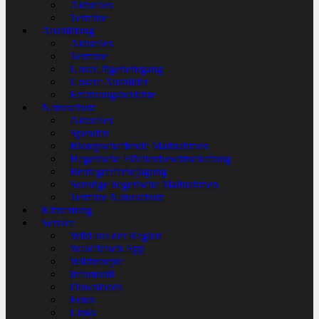
Aktuelles
Termine
Ausbildung
Aktuelles
Termine
Unser Jägerlehrgang
Unsere Ausbilder
Erfahrungsberichte
Naturschutz
Aktuelles
Spenden
Biotopschaffende Maßnahmen
Hegerische Flächenbewirtschaftung
Beutegreiferbejagung
Sonstige hegerische Maßnahmen
Termine Naturschutz
Kitzrettung
Service
Wild aus der Region
Waldfleisch App
Wildrezepte
Infomobil
Downloads
Fotos
Links