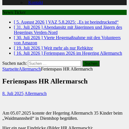
Kontakt
News Ticker
[ 5. August 2026 ]
VAZ 5.8.2025: „Es ist beeindruckend“
[ 31. Juli 2026 ]
Abendansitz mit Jägerinnen und Jägern des
Hegerings Verden-Nord
[ 30. Juli 2026 ]
Vierte Hegemaßnahme mit den Volunteers
von Amazon
[ 19. Juli 2026 ]
Weit mehr als nur Rehkitze
[ 16. Juli 2026 ]
Ferienspass 2026 im Hegering Allermarsch
Suchen nach:
Startseite
Allermarsch
Ferienspass HR Allermarsch
Ferienspass HR Allermarsch
8. Juli 2025
Allermarsch
Am 05.07.2025 konnte der Hegering Allermarsch 35 Kinder beim
„Waidmannsheil“ in Dientshop begrüßen.
Hier ein paar Eindrücke (Bilder HR Allermarsch):