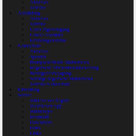
Aktuelles
Termine
Ausbildung
Aktuelles
Termine
Unser Jägerlehrgang
Unsere Ausbilder
Erfahrungsberichte
Naturschutz
Aktuelles
Spenden
Biotopschaffende Maßnahmen
Hegerische Flächenbewirtschaftung
Beutegreiferbejagung
Sonstige hegerische Maßnahmen
Termine Naturschutz
Kitzrettung
Service
Wild aus der Region
Waldfleisch App
Wildrezepte
Infomobil
Downloads
Fotos
Links