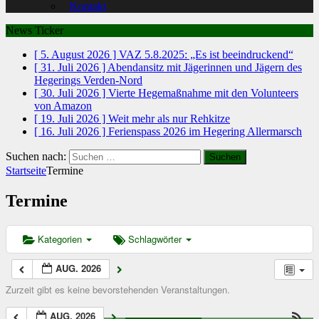
Kontakt
News Ticker
[ 5. August 2026 ]
VAZ 5.8.2025: „Es ist beeindruckend“
[ 31. Juli 2026 ]
Abendansitz mit Jägerinnen und Jägern des
Hegerings Verden-Nord
[ 30. Juli 2026 ]
Vierte Hegemaßnahme mit den Volunteers
von Amazon
[ 19. Juli 2026 ]
Weit mehr als nur Rehkitze
[ 16. Juli 2026 ]
Ferienspass 2026 im Hegering Allermarsch
Suchen nach:
Startseite
Termine
Termine
Kategorien
Schlagwörter
AUG. 2026
Zurzeit gibt es keine bevorstehenden Veranstaltungen.
AUG. 2026