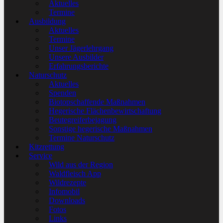
Aktuelles
Termine
Ausbildung
Aktuelles
Termine
Unser Jägerlehrgang
Unsere Ausbilder
Erfahrungsberichte
Naturschutz
Aktuelles
Spenden
Biotopschaffende Maßnahmen
Hegerische Flächenbewirtschaftung
Beutegreiferbejagung
Sonstige hegerische Maßnahmen
Termine Naturschutz
Kitzrettung
Service
Wild aus der Region
Waldfleisch App
Wildrezepte
Infomobil
Downloads
Fotos
Links