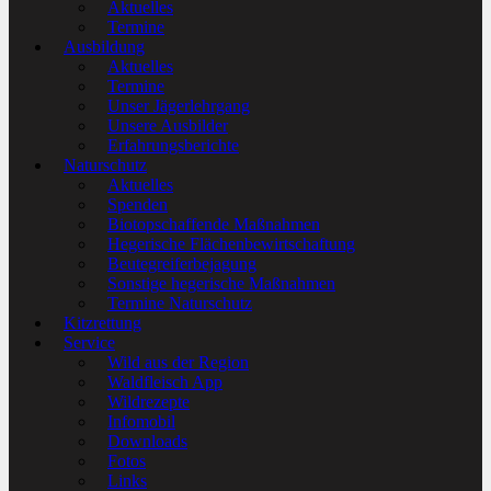
Aktuelles
Termine
Ausbildung
Aktuelles
Termine
Unser Jägerlehrgang
Unsere Ausbilder
Erfahrungsberichte
Naturschutz
Aktuelles
Spenden
Biotopschaffende Maßnahmen
Hegerische Flächenbewirtschaftung
Beutegreiferbejagung
Sonstige hegerische Maßnahmen
Termine Naturschutz
Kitzrettung
Service
Wild aus der Region
Waldfleisch App
Wildrezepte
Infomobil
Downloads
Fotos
Links