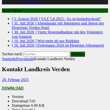
Kontakt
News Ticker
[ 5. August 2026 ]
VAZ 5.8.2025: „Es ist beeindruckend“
[ 31. Juli 2026 ]
Abendansitz mit Jägerinnen und Jägern des
Hegerings Verden-Nord
[ 30. Juli 2026 ]
Vierte Hegemaßnahme mit den Volunteers
von Amazon
[ 19. Juli 2026 ]
Weit mehr als nur Rehkitze
[ 16. Juli 2026 ]
Ferienspass 2026 im Hegering Allermarsch
Suchen nach:
Startseite
Downloads
Kontakt Landkreis Verden
Kontakt Landkreis Verden
20. Februar 2025
DOWNLOAD
Version
Download
510
Dateigrösse
0.00 KB
Datei-Anzahl
1