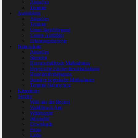
Aktuelles
Termine
Ausbildung
Aktuelles
Termine
Unser Jägerlehrgang
Unsere Ausbilder
Erfahrungsberichte
Naturschutz
Aktuelles
Spenden
Biotopschaffende Maßnahmen
Hegerische Flächenbewirtschaftung
Beutegreiferbejagung
Sonstige hegerische Maßnahmen
Termine Naturschutz
Kitzrettung
Service
Wild aus der Region
Waldfleisch App
Wildrezepte
Infomobil
Downloads
Fotos
Links