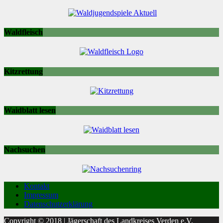
Waldfleisch
Kitzrettung
Waidblatt lesen
Nachsuchen
Kontakt
Impressum
Datenschutzerklärung
Copyright © 2018 | Jägerschaft des Landkreises Verden e.V.