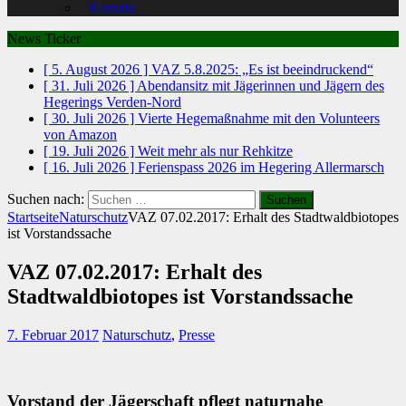
Kontakt
News Ticker
[ 5. August 2026 ]
VAZ 5.8.2025: „Es ist beeindruckend“
[ 31. Juli 2026 ]
Abendansitz mit Jägerinnen und Jägern des
Hegerings Verden-Nord
[ 30. Juli 2026 ]
Vierte Hegemaßnahme mit den Volunteers
von Amazon
[ 19. Juli 2026 ]
Weit mehr als nur Rehkitze
[ 16. Juli 2026 ]
Ferienspass 2026 im Hegering Allermarsch
Suchen nach:
Startseite
Naturschutz
VAZ 07.02.2017: Erhalt des Stadtwaldbiotopes
ist Vorstandssache
VAZ 07.02.2017: Erhalt des
Stadtwaldbiotopes ist Vorstandssache
7. Februar 2017
Naturschutz
,
Presse
Vorstand der Jägerschaft pflegt naturnahe