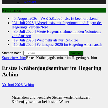
Kontakt
News Ticker
[ 5. August 2026 ]
VAZ 5.8.2025: „Es ist beeindruckend“
[ 31. Juli 2026 ]
Abendansitz mit Jägerinnen und Jägern des
Hegerings Verden-Nord
[ 30. Juli 2026 ]
Vierte Hegemaßnahme mit den Volunteers
von Amazon
[ 19. Juli 2026 ]
Weit mehr als nur Rehkitze
[ 16. Juli 2026 ]
Ferienspass 2026 im Hegering Allermarsch
Suchen nach:
Startseite
Achim
Erstes Krähenjagdseminar im Hegering Achim
Erstes Krähenjagdseminar im Hegering
Achim
30. Juni 2026
Achim
Materialien und geeignete Stellen werden diskutiert -
Krähenjagdseminar bei bestem Wetter