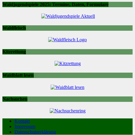
Waldjugendspiele 2025: Termine, Daten, Formulare
Waldfleisch
Kitzrettung
Waidblatt lesen
Nachsuchen
Kontakt
Impressum
Datenschutzerklärung