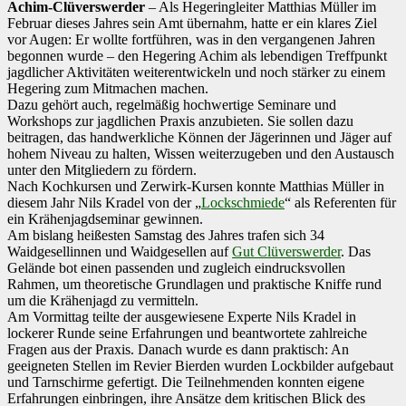
Achim-Clüverswerder
– Als Hegeringleiter Matthias Müller im
Februar dieses Jahres sein Amt übernahm, hatte er ein klares Ziel
vor Augen: Er wollte fortführen, was in den vergangenen Jahren
begonnen wurde – den Hegering Achim als lebendigen Treffpunkt
jagdlicher Aktivitäten weiterentwickeln und noch stärker zu einem
Hegering zum Mitmachen machen.
Dazu gehört auch, regelmäßig hochwertige Seminare und
Workshops zur jagdlichen Praxis anzubieten. Sie sollen dazu
beitragen, das handwerkliche Können der Jägerinnen und Jäger auf
hohem Niveau zu halten, Wissen weiterzugeben und den Austausch
unter den Mitgliedern zu fördern.
Nach Kochkursen und Zerwirk-Kursen konnte Matthias Müller in
diesem Jahr Nils Kradel von der „
Lockschmiede
“ als Referenten für
ein Krähenjagdseminar gewinnen.
Am bislang heißesten Samstag des Jahres trafen sich 34
Waidgesellinnen und Waidgesellen auf
Gut Clüverswerder
. Das
Gelände bot einen passenden und zugleich eindrucksvollen
Rahmen, um theoretische Grundlagen und praktische Kniffe rund
um die Krähenjagd zu vermitteln.
Am Vormittag teilte der ausgewiesene Experte Nils Kradel in
lockerer Runde seine Erfahrungen und beantwortete zahlreiche
Fragen aus der Praxis. Danach wurde es dann praktisch: An
geeigneten Stellen im Revier Bierden wurden Lockbilder aufgebaut
und Tarnschirme gefertigt. Die Teilnehmenden konnten eigene
Erfahrungen einbringen, ihre Ansätze dem kritischen Blick des