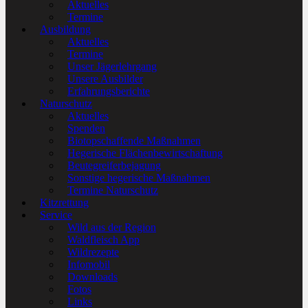
Aktuelles
Termine
Ausbildung
Aktuelles
Termine
Unser Jägerlehrgang
Unsere Ausbilder
Erfahrungsberichte
Naturschutz
Aktuelles
Spenden
Biotopschaffende Maßnahmen
Hegerische Flächenbewirtschaftung
Beutegreiferbejagung
Sonstige hegerische Maßnahmen
Termine Naturschutz
Kitzrettung
Service
Wild aus der Region
Waldfleisch App
Wildrezepte
Infomobil
Downloads
Fotos
Links