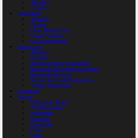
Aktuelles
Termine
Ausbildung
Aktuelles
Termine
Unser Jägerlehrgang
Unsere Ausbilder
Erfahrungsberichte
Naturschutz
Aktuelles
Spenden
Biotopschaffende Maßnahmen
Hegerische Flächenbewirtschaftung
Beutegreiferbejagung
Sonstige hegerische Maßnahmen
Termine Naturschutz
Kitzrettung
Service
Wild aus der Region
Waldfleisch App
Wildrezepte
Infomobil
Downloads
Fotos
Links