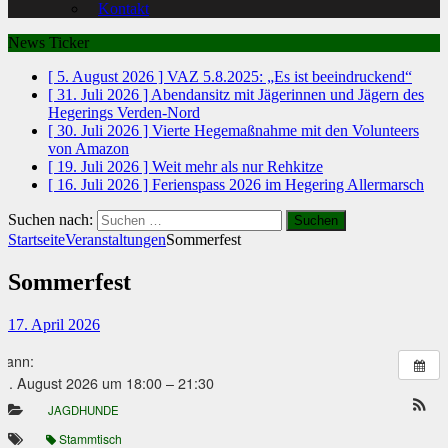
Kontakt
News Ticker
[ 5. August 2026 ]
VAZ 5.8.2025: „Es ist beeindruckend“
[ 31. Juli 2026 ]
Abendansitz mit Jägerinnen und Jägern des
Hegerings Verden-Nord
[ 30. Juli 2026 ]
Vierte Hegemaßnahme mit den Volunteers
von Amazon
[ 19. Juli 2026 ]
Weit mehr als nur Rehkitze
[ 16. Juli 2026 ]
Ferienspass 2026 im Hegering Allermarsch
Suchen nach:
Startseite
Veranstaltungen
Sommerfest
Sommerfest
17. April 2026
Wann:
1. August 2026 um 18:00 – 21:30
JAGDHUNDE
Stammtisch