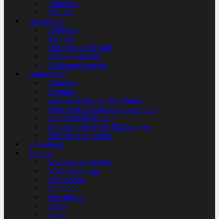
Aktuelles
Termine
Ausbildung
Aktuelles
Termine
Unser Jägerlehrgang
Unsere Ausbilder
Erfahrungsberichte
Naturschutz
Aktuelles
Spenden
Biotopschaffende Maßnahmen
Hegerische Flächenbewirtschaftung
Beutegreiferbejagung
Sonstige hegerische Maßnahmen
Termine Naturschutz
Kitzrettung
Service
Wild aus der Region
Waldfleisch App
Wildrezepte
Infomobil
Downloads
Fotos
Links