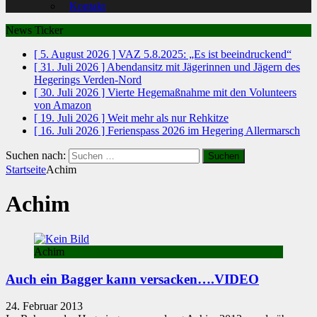
Kontakt
News Ticker
[ 5. August 2026 ]
VAZ 5.8.2025: „Es ist beeindruckend“
[ 31. Juli 2026 ]
Abendansitz mit Jägerinnen und Jägern des
Hegerings Verden-Nord
[ 30. Juli 2026 ]
Vierte Hegemaßnahme mit den Volunteers
von Amazon
[ 19. Juli 2026 ]
Weit mehr als nur Rehkitze
[ 16. Juli 2026 ]
Ferienspass 2026 im Hegering Allermarsch
Suchen nach:
Startseite
Achim
Achim
Achim
Auch ein Bagger kann versacken….VIDEO
24. Februar 2013