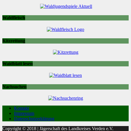
Waldfleisch
Kitzrettung
Waidblatt lesen
Nachsuchen
Kontakt
Impressum
Datenschutzerklärung
Copyright © 2018 | Jägerschaft des Landkreises Verden e.V.