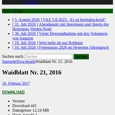
Kontakt
News Ticker
[ 5. August 2026 ]
VAZ 5.8.2025: „Es ist beeindruckend“
[ 31. Juli 2026 ]
Abendansitz mit Jägerinnen und Jägern des
Hegerings Verden-Nord
[ 30. Juli 2026 ]
Vierte Hegemaßnahme mit den Volunteers
von Amazon
[ 19. Juli 2026 ]
Weit mehr als nur Rehkitze
[ 16. Juli 2026 ]
Ferienspass 2026 im Hegering Allermarsch
Suchen nach:
Startseite
Downloads
Waidblatt Nr. 21, 2016
Waidblatt Nr. 21, 2016
16. Februar 2017
DOWNLOAD
Version
Download
441
Dateigrösse
12.24 MB
Datei-Anzahl
1