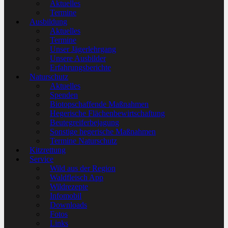
Aktuelles
Termine
Ausbildung
Aktuelles
Termine
Unser Jägerlehrgang
Unsere Ausbilder
Erfahrungsberichte
Naturschutz
Aktuelles
Spenden
Biotopschaffende Maßnahmen
Hegerische Flächenbewirtschaftung
Beutegreiferbejagung
Sonstige hegerische Maßnahmen
Termine Naturschutz
Kitzrettung
Service
Wild aus der Region
Waldfleisch App
Wildrezepte
Infomobil
Downloads
Fotos
Links