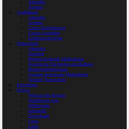
Aktuelles
Termine
Ausbildung
Aktuelles
Termine
Unser Jägerlehrgang
Unsere Ausbilder
Erfahrungsberichte
Naturschutz
Aktuelles
Spenden
Biotopschaffende Maßnahmen
Hegerische Flächenbewirtschaftung
Beutegreiferbejagung
Sonstige hegerische Maßnahmen
Termine Naturschutz
Kitzrettung
Service
Wild aus der Region
Waldfleisch App
Wildrezepte
Infomobil
Downloads
Fotos
Links