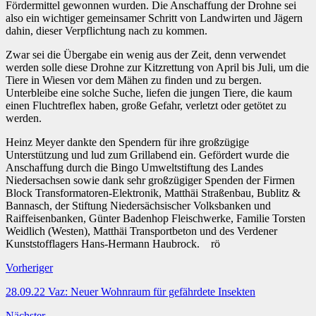
Fördermittel gewonnen wurden. Die Anschaffung der Drohne sei
also ein wichtiger gemeinsamer Schritt von Landwirten und Jägern
dahin, dieser Verpflichtung nach zu kommen.
Zwar sei die Übergabe ein wenig aus der Zeit, denn verwendet
werden solle diese Drohne zur Kitzrettung von April bis Juli, um die
Tiere in Wiesen vor dem Mähen zu finden und zu bergen.
Unterbleibe eine solche Suche, liefen die jungen Tiere, die kaum
einen Fluchtreflex haben, große Gefahr, verletzt oder getötet zu
werden.
Heinz Meyer dankte den Spendern für ihre großzügige
Unterstützung und lud zum Grillabend ein. Gefördert wurde die
Anschaffung durch die Bingo Umweltstiftung des Landes
Niedersachsen sowie dank sehr großzügiger Spenden der Firmen
Block Transformatoren-Elektronik, Matthäi Straßenbau, Bublitz &
Bannasch, der Stiftung Niedersächsischer Volksbanken und
Raiffeisenbanken, Günter Badenhop Fleischwerke, Familie Torsten
Weidlich (Westen), Matthäi Transportbeton und des Verdener
Kunststofflagers Hans-Hermann Haubrock. rö
Vorheriger
28.09.22 Vaz: Neuer Wohnraum für gefährdete Insekten
Nächster