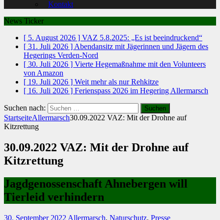
Kontakt
News Ticker
[ 5. August 2026 ]
VAZ 5.8.2025: „Es ist beeindruckend“
[ 31. Juli 2026 ]
Abendansitz mit Jägerinnen und Jägern des
Hegerings Verden-Nord
[ 30. Juli 2026 ]
Vierte Hegemaßnahme mit den Volunteers
von Amazon
[ 19. Juli 2026 ]
Weit mehr als nur Rehkitze
[ 16. Juli 2026 ]
Ferienspass 2026 im Hegering Allermarsch
Suchen nach:
Startseite
Allermarsch
30.09.2022 VAZ: Mit der Drohne auf
Kitzrettung
30.09.2022 VAZ: Mit der Drohne auf
Kitzrettung
Jagdgenossenschaft Ahnebergen will
Tierleid verhindern
30. September 2022
Allermarsch
,
Naturschutz
,
Presse