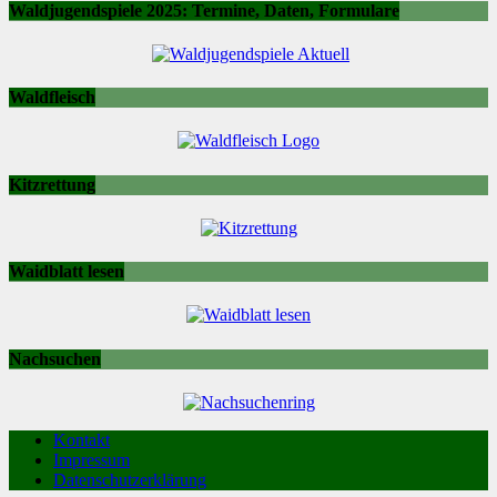
Waldjugendspiele 2025: Termine, Daten, Formulare
Waldfleisch
Kitzrettung
Waidblatt lesen
Nachsuchen
Kontakt
Impressum
Datenschutzerklärung