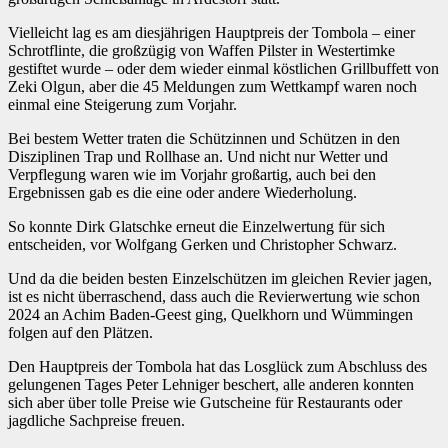
Vielleicht lag es am diesjährigen Hauptpreis der Tombola – einer
Schrotflinte, die großzügig von Waffen Pilster in Westertimke
gestiftet wurde – oder dem wieder einmal köstlichen Grillbuffett von
Zeki Olgun, aber die 45 Meldungen zum Wettkampf waren noch
einmal eine Steigerung zum Vorjahr.
Bei bestem Wetter traten die Schützinnen und Schützen in den
Disziplinen Trap und Rollhase an. Und nicht nur Wetter und
Verpflegung waren wie im Vorjahr großartig, auch bei den
Ergebnissen gab es die eine oder andere Wiederholung.
So konnte Dirk Glatschke erneut die Einzelwertung für sich
entscheiden, vor Wolfgang Gerken und Christopher Schwarz.
Und da die beiden besten Einzelschützen im gleichen Revier jagen,
ist es nicht überraschend, dass auch die Revierwertung wie schon
2024 an Achim Baden-Geest ging, Quelkhorn und Wümmingen
folgen auf den Plätzen.
Den Hauptpreis der Tombola hat das Losglück zum Abschluss des
gelungenen Tages Peter Lehniger beschert, alle anderen konnten
sich aber über tolle Preise wie Gutscheine für Restaurants oder
jagdliche Sachpreise freuen.