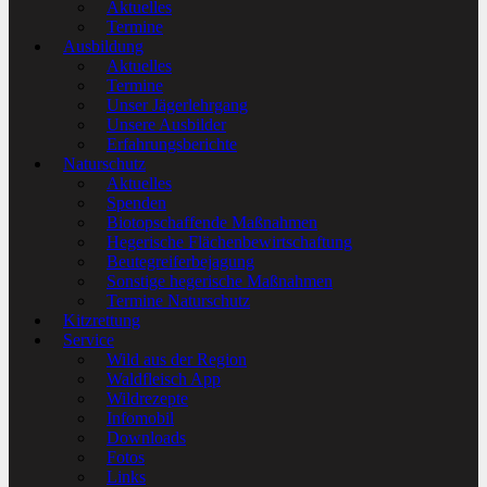
Aktuelles
Termine
Ausbildung
Aktuelles
Termine
Unser Jägerlehrgang
Unsere Ausbilder
Erfahrungsberichte
Naturschutz
Aktuelles
Spenden
Biotopschaffende Maßnahmen
Hegerische Flächenbewirtschaftung
Beutegreiferbejagung
Sonstige hegerische Maßnahmen
Termine Naturschutz
Kitzrettung
Service
Wild aus der Region
Waldfleisch App
Wildrezepte
Infomobil
Downloads
Fotos
Links