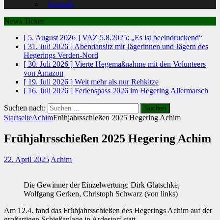
Kontakt
News Ticker
[ 5. August 2026 ]
VAZ 5.8.2025: „Es ist beeindruckend“
[ 31. Juli 2026 ]
Abendansitz mit Jägerinnen und Jägern des
Hegerings Verden-Nord
[ 30. Juli 2026 ]
Vierte Hegemaßnahme mit den Volunteers
von Amazon
[ 19. Juli 2026 ]
Weit mehr als nur Rehkitze
[ 16. Juli 2026 ]
Ferienspass 2026 im Hegering Allermarsch
Suchen nach:
Startseite
Achim
Frühjahrsschießen 2025 Hegering Achim
Frühjahrsschießen 2025 Hegering Achim
22. April 2025
Achim
Die Gewinner der Einzelwertung: Dirk Glatschke,
Wolfgang Gerken, Christoph Schwarz (von links)
Am 12.4. fand das Frühjahrsschießen des Hegerings Achim auf der
großartigen Schießanlage in Ardestorf statt.