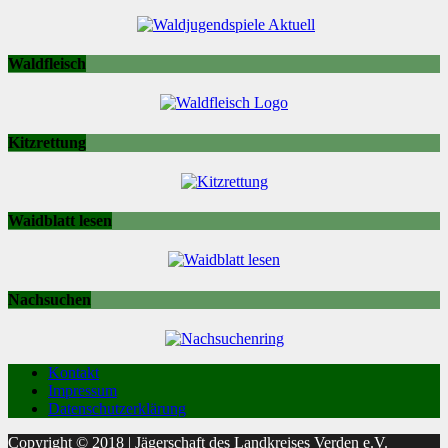
Waldfleisch
Kitzrettung
Waidblatt lesen
Nachsuchen
Kontakt
Impressum
Datenschutzerklärung
Copyright © 2018 | Jägerschaft des Landkreises Verden e.V.