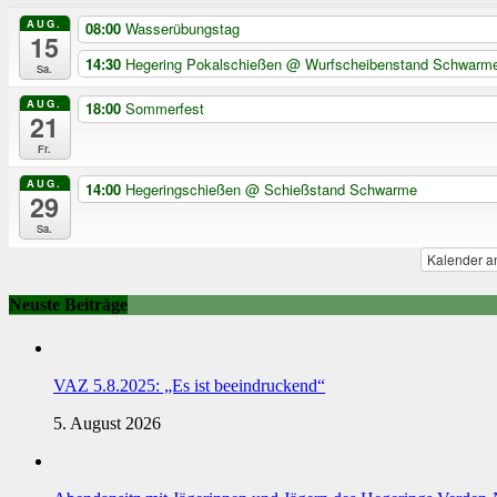
AUG.
08:00
Wasserübungstag
15
14:30
Hegering Pokalschießen
@ Wurfscheibenstand Schwarm
Sa.
AUG.
18:00
Sommerfest
21
Fr.
AUG.
14:00
Hegeringschießen
@ Schießstand Schwarme
29
Sa.
Kalender a
Neuste Beiträge
VAZ 5.8.2025: „Es ist beeindruckend“
5. August 2026