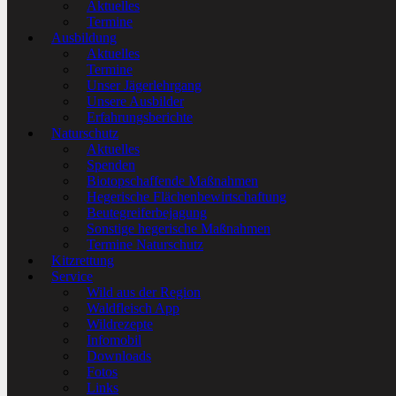
Aktuelles
Termine
Ausbildung
Aktuelles
Termine
Unser Jägerlehrgang
Unsere Ausbilder
Erfahrungsberichte
Naturschutz
Aktuelles
Spenden
Biotopschaffende Maßnahmen
Hegerische Flächenbewirtschaftung
Beutegreiferbejagung
Sonstige hegerische Maßnahmen
Termine Naturschutz
Kitzrettung
Service
Wild aus der Region
Waldfleisch App
Wildrezepte
Infomobil
Downloads
Fotos
Links