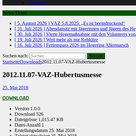
Kontakt
News Ticker
[ 5. August 2026 ]
VAZ 5.8.2025: „Es ist beeindruckend“
[ 31. Juli 2026 ]
Abendansitz mit Jägerinnen und Jägern des H
[ 30. Juli 2026 ]
Vierte Hegemaßnahme mit den Volunteers vo
[ 19. Juli 2026 ]
Weit mehr als nur Rehkitze
[ 16. Juli 2026 ]
Ferienspass 2026 im Hegering Allermarsch
Suchen nach:
Startseite
Downloads
2012.11.07-VAZ-Hubertusmesse
2012.11.07-VAZ-Hubertusmesse
25. Mai 2018
DOWNLOAD
Version
1.0.0
Download
526
Dateigrösse
1,015.47 KB
Datei-Anzahl
1
Erstellungsdatum
25. Mai 2018
Zuletzt aktualisiert
25. Mai 2018