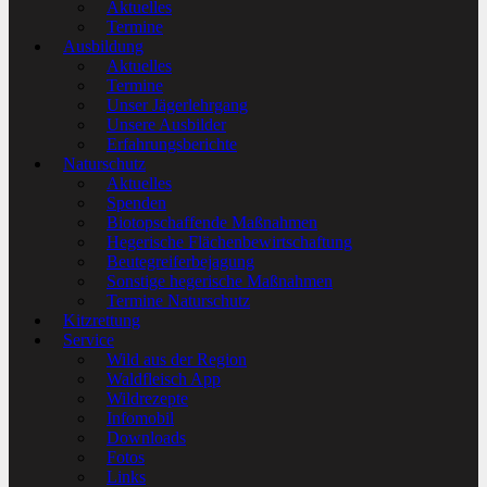
Aktuelles
Termine
Ausbildung
Aktuelles
Termine
Unser Jägerlehrgang
Unsere Ausbilder
Erfahrungsberichte
Naturschutz
Aktuelles
Spenden
Biotopschaffende Maßnahmen
Hegerische Flächenbewirtschaftung
Beutegreiferbejagung
Sonstige hegerische Maßnahmen
Termine Naturschutz
Kitzrettung
Service
Wild aus der Region
Waldfleisch App
Wildrezepte
Infomobil
Downloads
Fotos
Links