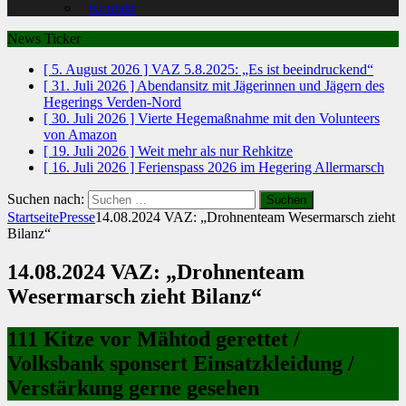
Kontakt
News Ticker
[ 5. August 2026 ]
VAZ 5.8.2025: „Es ist beeindruckend“
[ 31. Juli 2026 ]
Abendansitz mit Jägerinnen und Jägern des
Hegerings Verden-Nord
[ 30. Juli 2026 ]
Vierte Hegemaßnahme mit den Volunteers
von Amazon
[ 19. Juli 2026 ]
Weit mehr als nur Rehkitze
[ 16. Juli 2026 ]
Ferienspass 2026 im Hegering Allermarsch
Suchen nach:
Startseite
Presse
14.08.2024 VAZ: „Drohnenteam Wesermarsch zieht
Bilanz“
14.08.2024 VAZ: „Drohnenteam
Wesermarsch zieht Bilanz“
111 Kitze vor Mähtod gerettet /
Volksbank sponsert Einsatzkleidung /
Verstärkung gerne gesehen