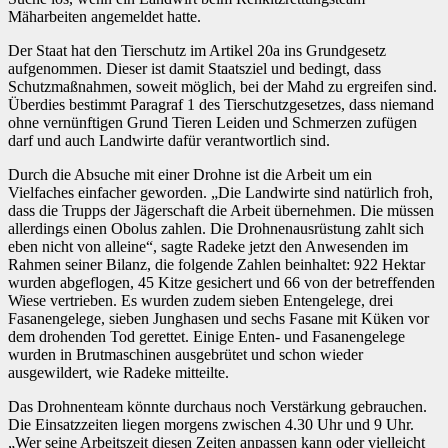
Mäharbeiten angemeldet hatte.
Der Staat hat den Tierschutz im Artikel 20a ins Grundgesetz
aufgenommen. Dieser ist damit Staatsziel und bedingt, dass
Schutzmaßnahmen, soweit möglich, bei der Mahd zu ergreifen sind.
Überdies bestimmt Paragraf 1 des Tierschutzgesetzes, dass niemand
ohne vernünftigen Grund Tieren Leiden und Schmerzen zufügen
darf und auch Landwirte dafür verantwortlich sind.
Durch die Absuche mit einer Drohne ist die Arbeit um ein
Vielfaches einfacher geworden. „Die Landwirte sind natürlich froh,
dass die Trupps der Jägerschaft die Arbeit übernehmen. Die müssen
allerdings einen Obolus zahlen. Die Drohnenausrüstung zahlt sich
eben nicht von alleine“, sagte Radeke jetzt den Anwesenden im
Rahmen seiner Bilanz, die folgende Zahlen beinhaltet: 922 Hektar
wurden abgeflogen, 45 Kitze gesichert und 66 von der betreffenden
Wiese vertrieben. Es wurden zudem sieben Entengelege, drei
Fasanengelege, sieben Junghasen und sechs Fasane mit Küken vor
dem drohenden Tod gerettet. Einige Enten- und Fasanengelege
wurden in Brutmaschinen ausgebrütet und schon wieder
ausgewildert, wie Radeke mitteilte.
Das Drohnenteam könnte durchaus noch Verstärkung gebrauchen.
Die Einsatzzeiten liegen morgens zwischen 4.30 Uhr und 9 Uhr.
„Wer seine Arbeitszeit diesen Zeiten anpassen kann oder vielleicht