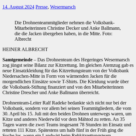
14. August 2024
Presse
,
Wesermarsch
Die Drohnenteammitglieder nehmen die Volksbank-
Mitarbeiterinnen Christine Decker und Anke Ballmann,
die die Jacken übergeben haben, in die Mitte. Foto:
Albrecht
HEINER ALBRECHT
Samtgemeinde
– Das Drohnenteam des Hegeringes Wesermarsch
zog jüngst seine Bilanz zur Kitzrettung. Im gleichen Atemzug gab es
neue Einsatzkleidung für das Kitzrettungsteam von der Volksbank
Niedersachen-Mitte in Form von wärmenden Jacken für die
morgendlichen Einsätze sowie T-Shirts. Die Kleidung wurde über
die Volksbank-Stiftung finanziert und von den Mitarbeiterinnen
Christine Drescher und Anke Ballmann überreicht.
Drohnenteam-Leiter Ralf Radeke bedankte sich nicht nur bei der
Volksbank, sondern vor allem bei seinen Teammitgliedern, die vom
30. April bis 15. Juli mit den beiden Drohnen unterwegs waren, um
Kitze und anderes Niederwild vor dem Mähtod zu retten. An 35
Tagen waren die zwei Teams insgesamt 78 Stunden im Einsatz und
retteten 111 Kitze. Spätestens um halb fünf in der Früh ging die
Suche los, wenn ein Landwirt beim Rehkitzrettungsteam