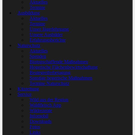
Aktuelles
Termine
Ausbildung
Aktuelles
Termine
Unser Jägerlehrgang
Unsere Ausbilder
Erfahrungsberichte
Naturschutz
Aktuelles
Spenden
Biotopschaffende Maßnahmen
Hegerische Flächenbewirtschaftung
Beutegreiferbejagung
Sonstige hegerische Maßnahmen
Termine Naturschutz
Kitzrettung
Service
Wild aus der Region
Waldfleisch App
Wildrezepte
Infomobil
Downloads
Fotos
Links